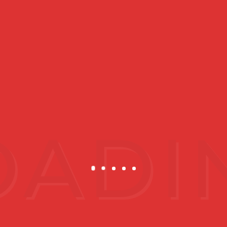
AES CLINIC (Kepong, Kuala Lumpur)
No.47(GF), Jalan Metro Perdana Barat 1
Sri Edaran Industrial Park
52100 Wilayah Persekutuan Kuala Lumpur.
AES CLINIC (Skudai, Johor)
PTD 118527, 45 (GF) , Jalan NB2 2/2,
Taman Nusa Bestari 2,