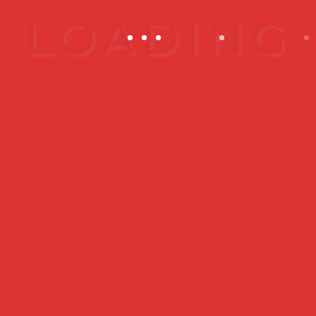
AES CLINIC (Kepong, Kuala
Lumpur)
No.47(GF), Jalan Metro Perdana
Barat 1
Sri Edaran Industrial Park
52100 Wilayah Persekutuan Kuala
Lumpur.
AES CLINIC (Skudai, Johor)
PTD 118527, 45 (GF) , Jalan NB2 2/2,
Taman Nusa Bestari 2,
81300 Skudai, Johor.